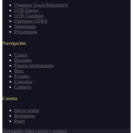
Quantum Touch Releasing®
QTR Energy
QTR Coaching
Operatore QTR®
Naturopatia
Psicoterapia
Navegación
Cursos
Docentes
Figuras profesionales
Blog
Eventos
Concurso
Contacto
Cuenta
Iniciar sesión
Registrarse
Panel
Novedades sobre cursos y eventos