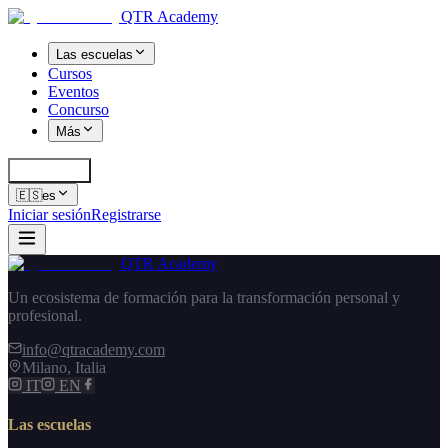
QTR Academy
Las escuelas
Cursos
Eventos
Concurso
Más
Cerca
K
🇪🇸
es
Iniciar sesión
Registrarse
QTR Academy
Un ecosistema de formación para la transformación personal y
profesional.
info@qtracademy.com
Milano, Italia
IT
EN
Las escuelas